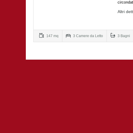
circonda
Altri det
147 mq
3 Camere da Letto
3 Bagni