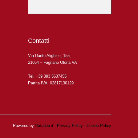
Contatti
Via Dante Alighieri, 155,
21054 – Fagnano Olona VA
Tel. +39 393 5637455
Partita IVA: 02817130129
Powered by
Datadeo.it
-
Privacy Policy
-
Cookie Policy