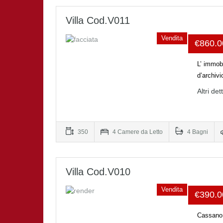
Villa Cod.V011
Vendita
€860.
L’ immobi
d’archivi
Altri det
350
4 Camere da Letto
4 Bagni
Villa Cod.V010
Vendita
€390.
Cassano 