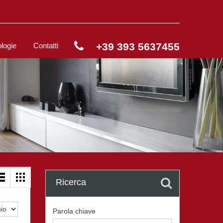
+39 393 5637455
ologie
Contatti
Ricerca
Parola chiave