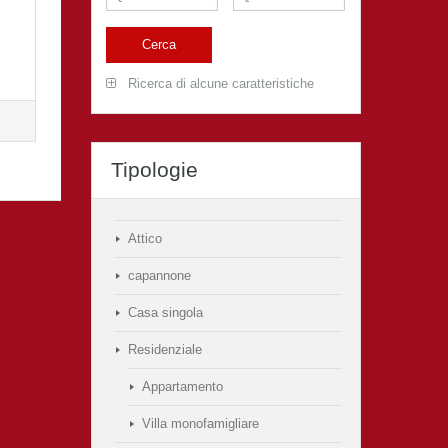
Ricerca di alcune caratteristiche
Tipologie
Attico
capannone
Casa singola
Residenziale
Appartamento
Villa monofamigliare